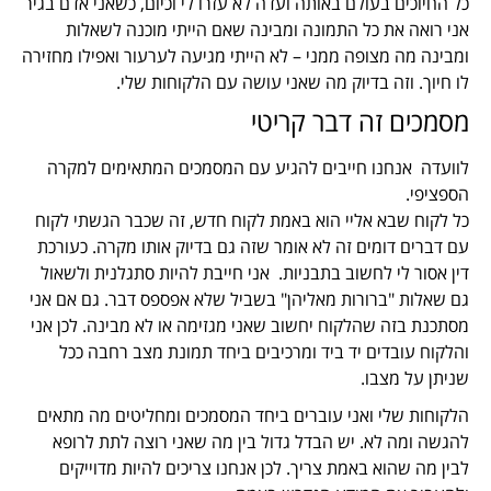
כל החיוכים בעולם באותה ועדה לא עזרו לי וכיום, כשאני אדם בגיר
אני רואה את כל התמונה ומבינה שאם הייתי מוכנה לשאלות
ומבינה מה מצופה ממני – לא הייתי מגיעה לערעור ואפילו מחזירה
לו חיוך. וזה בדיוק מה שאני עושה עם הלקוחות שלי.
מסמכים זה דבר קריטי
לוועדה אנחנו חייבים להגיע עם המסמכים המתאימים למקרה
הספציפי.
כל לקוח שבא אליי הוא באמת לקוח חדש, זה שכבר הגשתי לקוח
עם דברים דומים זה לא אומר שזה גם בדיוק אותו מקרה. כעורכת
דין אסור לי לחשוב בתבניות. אני חייבת להיות סתגלנית ולשאול
גם שאלות "ברורות מאליהן" בשביל שלא אפספס דבר. גם אם אני
מסתכנת בזה שהלקוח יחשוב שאני מגזימה או לא מבינה. לכן אני
והלקוח עובדים יד ביד ומרכיבים ביחד תמונת מצב רחבה ככל
שניתן על מצבו.
הלקוחות שלי ואני עוברים ביחד המסמכים ומחליטים מה מתאים
להגשה ומה לא. יש הבדל גדול בין מה שאני רוצה לתת לרופא
לבין מה שהוא באמת צריך. לכן אנחנו צריכים להיות מדוייקים