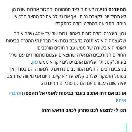
המיגרנה
מגיעה לעיתים לצד תסמונות ומחלות אחרות שגם הן
לא תמיד יזכו לקצבת נכות.. אך אם נשלב את כל המצב הרפואי
ביחד- התביעה בהחלט יכולה להתקבל!
נכון,
מיגרנה יכולה לזכות באחוזי נכות של עד 40%
(שזה אומר
שלעצמה היא לא תזכה בקצבת נכות) אך מבחינתי ההכרה בביטוח
לאומי היא בשורה של ממש עבור חולים מורכבים!
החולים המורכבים הם אלה שמוצאים עצמם מתמודדים עם שלל
בעיות "קטנות" ועליהם אתם יכולים לקרוא ממש
כאן
.
במצבים רבים החולים המורכבים נדחים כי לכאורה הם בסדר, אך
בפועל התפקוד שלהם קלוש עד לא קיים. היום אני מקווה שהמצב
יהיה שונה עבורם אם הם גם סובלים ממיגרנה.
אז גם אם דחו אתכם בעבר בביטוח לאומי אל תהססו ו
תדברו
איתי
!
תנו
לי
למצוא לכם פתרון לכאב הראש הזה!